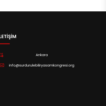
İLETIŞIM
Ankara
info@surdurulebiliryasamkongresi.org