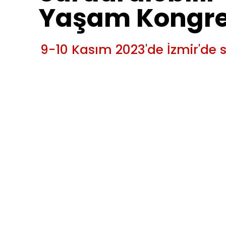
Yaşam Kongre
9
-
1
0
K
a
s
ı
m
2
0
2
3
'
d
e
İ
z
m
i
r
'
d
e