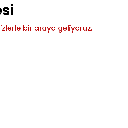
si
s
i
z
l
e
r
l
e
b
i
r
a
r
a
y
a
g
e
l
i
y
o
r
u
z
.