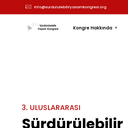
info@surdurulebiliryasamkongresi.org
Kongre Hakkında
3
.
U
L
U
S
L
A
R
A
R
A
S
I
Sürdürülebilir