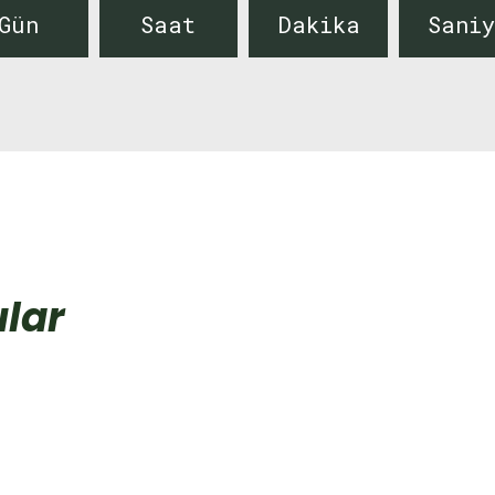
Gün
Saat
Dakika
Sani
lar