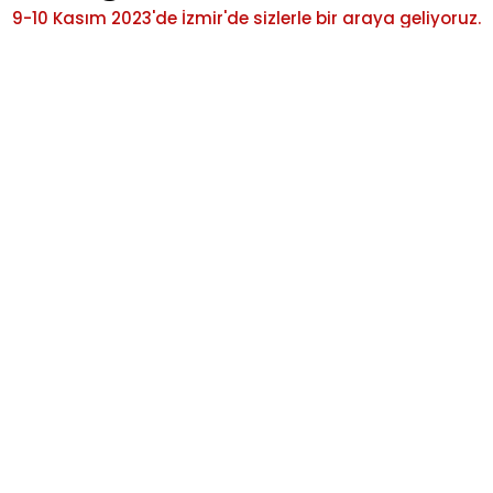
9
-
1
0
K
a
s
ı
m
2
0
2
3
'
d
e
İ
z
m
i
r
'
d
e
s
i
z
l
e
r
l
e
b
i
r
a
r
a
y
a
g
e
l
i
y
o
r
u
z
.