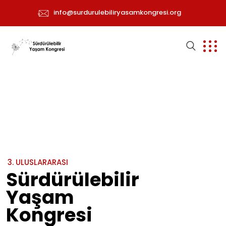
info@surdurulebiliryasamkongresi.org
3
.
U
L
U
S
L
A
R
A
R
A
S
I
Sürdürülebilir
Yaşam
Kongresi